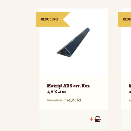
REDUCERE!
REDU
Matriță ABS art. K02
1,9*0,2 m
176,00
lei
165,00
lei
2