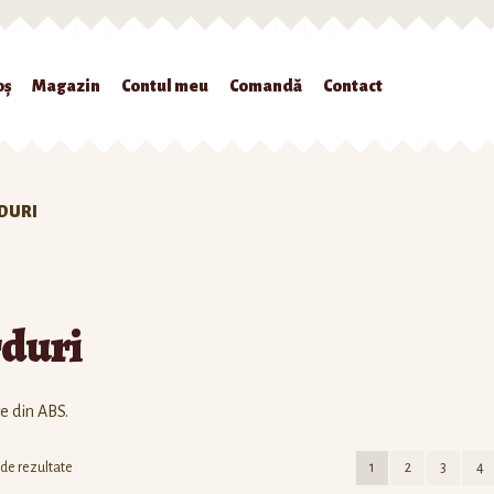
oș
Magazin
Contul meu
Comandă
Contact
gazin
Contul meu
Comandă
Contact
Politica Cookies
Politică de confide
DURI
rduri
te din ABS.
 de rezultate
1
2
3
4