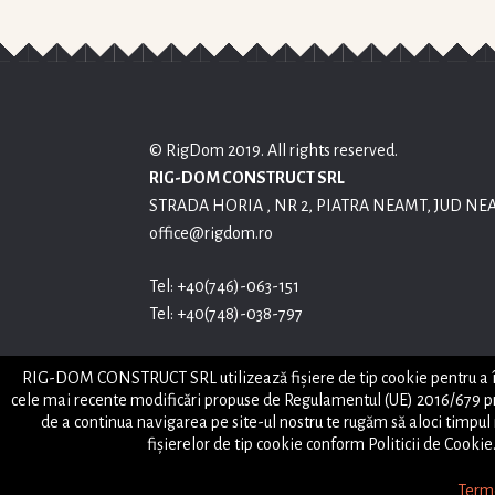
© RigDom 2019. All rights reserved.
RIG-DOM CONSTRUCT SRL
STRADA HORIA , NR 2, PIATRA NEAMT, JUD NE
office@rigdom.ro
Tel: +40(746)-063-151
Tel: +40(748)-038-797
Harta site
RIG-DOM CONSTRUCT SRL utilizează fişiere de tip cookie pentru a îmb
cele mai recente modificări propuse de Regulamentul (UE) 2016/679 privi
de a continua navigarea pe site-ul nostru te rugăm să aloci timpul n
fişierelor de tip cookie conform Politicii de Cookie
Terme