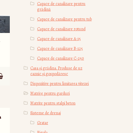
Capace de canalizare pentru
grădină
Capace de canalizare pentru tub
Capace de canalizare rotund
Capace de canalizare А-15
7
Capace de canalizare В-125
Capace de canalizare С-250
Casa și grădina. Produse de uz
caznic și gospodăresc
Dispozitive pentru limitarea vitezei
Matrițe pentru garduri
Matrite pentru stalpi beton
Sisteme de drenaj
a
Gratar
Rigola