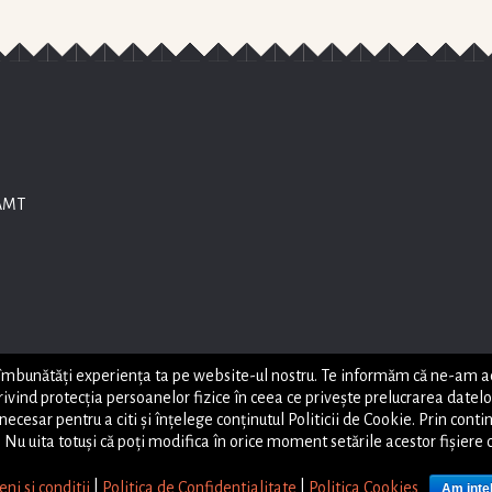
AMT
unătăți experiența ta pe website-ul nostru. Te informăm că ne-am actuali
nd protecția persoanelor fizice în ceea ce privește prelucrarea datelor c
ecesar pentru a citi și înțelege conținutul Politicii de Cookie. Prin cont
. Nu uita totuși că poți modifica în orice moment setările acestor fişiere
ni si conditii
|
Politica de Confidentialitate
|
Politica Cookies
Am inte