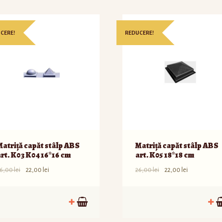
CERE!
REDUCERE!
Matriță capăt stâlp ABS
Matriță capăt stâlp ABS
art. K03 K04 16*16 cm
art. K05 18*18 cm
6,00
lei
22,00
lei
26,00
lei
22,00
lei