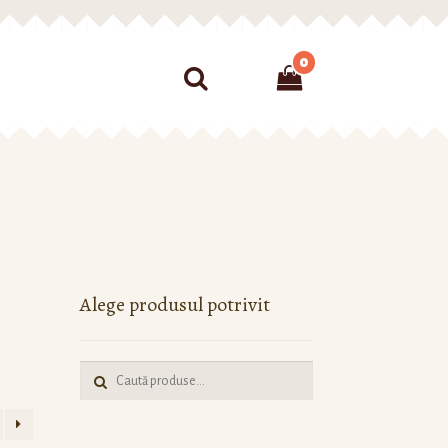
0
nțialitate
Sitemap
Alege produsul potrivit
Caută: