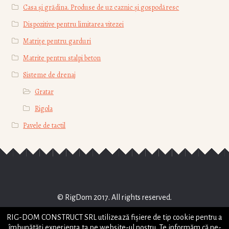
Casa și grădina. Produse de uz caznic și gospodăresc
Dispozitive pentru limitarea vitezei
Matrițe pentru garduri
Matrite pentru stalpi beton
Sisteme de drenaj
Gratar
Rigola
Pavele de tactil
© RigDom 2017. All rights reserved.
RIG-DOM CONSTRUCT SRL
RIG-DOM CONSTRUCT SRL utilizează fişiere de tip cookie pentru a
STRADA HORIA , NR 2, PIATRA NEAMT, JUD NEAMT
îmbunătăți experiența ta pe website-ul nostru. Te informăm că ne-