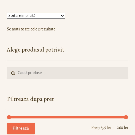
Se arată toate cele 2 rezultate
Alege produsul potrivit
Caută:
Filtreaza dupa pret
Preț:
259 lei
—
260 lei
Filtrează