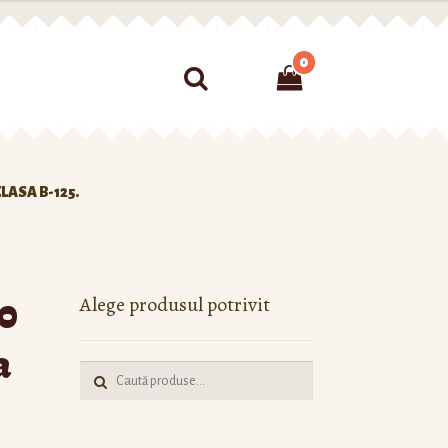
0
nțialitate
Sitemap
LASA B-125.
0
Alege produsul potrivit
a
Caută: