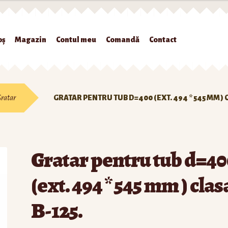
oș
Magazin
Contul meu
Comandă
Contact
gazin
Contul meu
Comandă
Contact
Politica Cookies
Politică de confide
ratar
GRATAR PENTRU TUB D=400 (EXT. 494 * 545 MM ) C
Gratar pentru tub d=40
(ext. 494 * 545 mm ) clas
B-125.