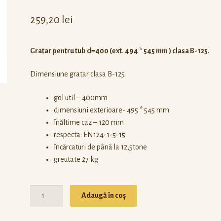
259,20
lei
Gratar pentru tub d=400 (ext. 494 * 545 mm ) clasa B-125.
Dimensiune gratar clasa B-125
gol util – 400mm
dimensiuni exterioare- 495 * 545 mm
înăltime caz – 120 mm
respecta: EN124-1-5-15
încărcaturi de până la 12,5tone
greutate 27 kg
Cantitate
Adaugă în coș