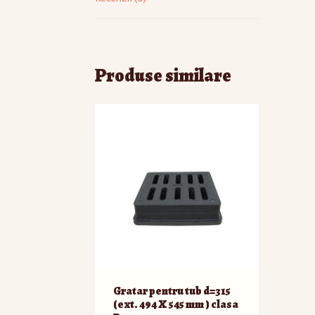
Produse similare
Gratar pentru tub d=315
(ext. 494 X 545 mm ) clasa