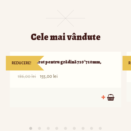
Cele mai vândute
Capac pătrat pentru grădină 710*710mm,
REDUCERE!
R
verde
186,00
lei
155,00
lei