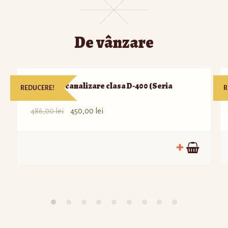
De vânzare
Capac de canalizare clasa D-400 (Seria
REDUCERE!
R
Europa)
486,00
lei
450,00
lei