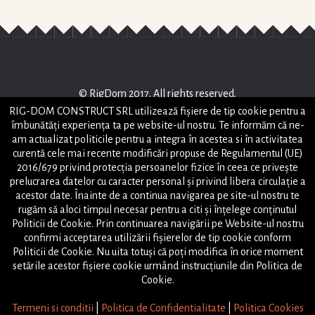
© RigDom 2017. All rights reserved.
RIG-DOM CONSTRUCT SRL utilizează fişiere de tip cookie pentru a
RIG-DOM CONSTRUCT SRL
îmbunătăți experiența ta pe website-ul nostru. Te informăm că ne-
STRADA HORIA , NR 2, PIATRA NEAMT, JUD NEAMT
am actualizat politicile pentru a integra în acestea si în activitatea
office@rigdom.ro
curentă cele mai recente modificări propuse de Regulamentul (UE)
2016/679 privind protecția persoanelor fizice în ceea ce privește
Powered by
prelucrarea datelor cu caracter personal și privind libera circulație a
Tel: +40(746)-063-151
acestor date. Înainte de a continua navigarea pe site-ul nostru te
rugăm să aloci timpul necesar pentru a citi și înțelege conținutul
Tel: +40(748)-038-797
Politicii de Cookie. Prin continuarea navigării pe Website-ul nostru
confirmi acceptarea utilizării fişierelor de tip cookie conform
Harta site
Politicii de Cookie. Nu uita totuși că poți modifica în orice moment
setările acestor fişiere cookie urmând instrucțiunile din Politica de
Cookie.
Termeni si conditii
|
Politica de Confidentialitate
|
Politica Cookies
0