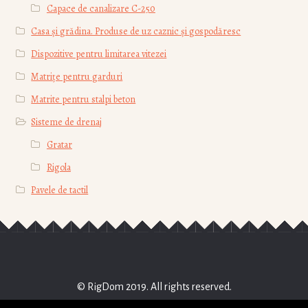
Capace de canalizare С-250
Casa și grădina. Produse de uz caznic și gospodăresc
Dispozitive pentru limitarea vitezei
Matrițe pentru garduri
Matrite pentru stalpi beton
Sisteme de drenaj
Gratar
Rigola
Pavele de tactil
© RigDom 2019. All rights reserved.
RIG-DOM CONSTRUCT SRL