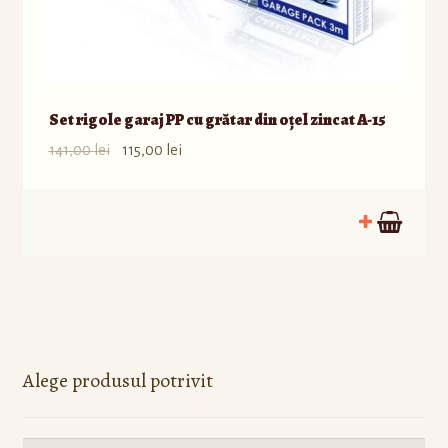
Set rigole garaj PP cu grătar din oțel zincat A-15
141,00
lei
115,00
lei
Alege produsul potrivit