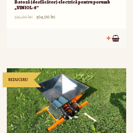
Batoză (desfăcător) electrică pentru porumb
„VINIOL-8”
325,00
lei
304,00
lei
REDUCERE!