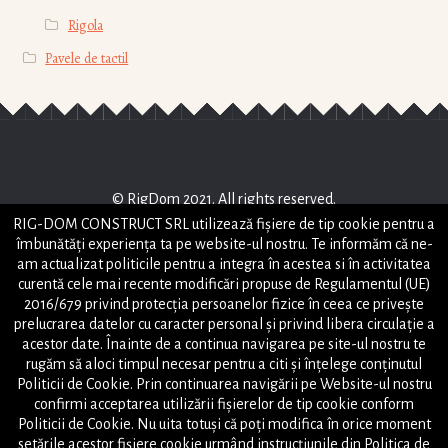
Rigola
Pavele de tactil
© RigDom 2021. All rights reserved.
RIG-DOM CONSTRUCT SRL utilizează fişiere de tip cookie pentru a
RIG-DOM CONSTRUCT SRL
îmbunătăți experiența ta pe website-ul nostru. Te informăm că ne-
STRADA HORIA , NR 2, PIATRA NEAMT, JUD NEAMT
am actualizat politicile pentru a integra în acestea si în activitatea
office@rigdom.ro
curentă cele mai recente modificări propuse de Regulamentul (UE)
2016/679 privind protecția persoanelor fizice în ceea ce privește
Powered by
prelucrarea datelor cu caracter personal și privind libera circulație a
Tel: +40(746)-063-151
acestor date. Înainte de a continua navigarea pe site-ul nostru te
rugăm să aloci timpul necesar pentru a citi și înțelege conținutul
Tel: +40(748)-038-797
Politicii de Cookie. Prin continuarea navigării pe Website-ul nostru
confirmi acceptarea utilizării fişierelor de tip cookie conform
Harta site
Politicii de Cookie. Nu uita totuși că poți modifica în orice moment
setările acestor fişiere cookie urmând instrucțiunile din Politica de