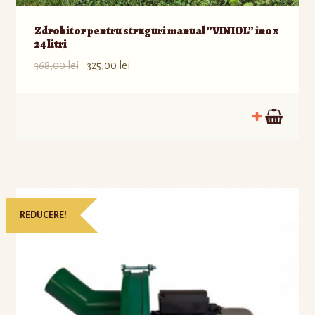
Zdrobitor pentru struguri manual ”VINIOL” inox
24 litri
368,00
lei
325,00
lei
REDUCERE!