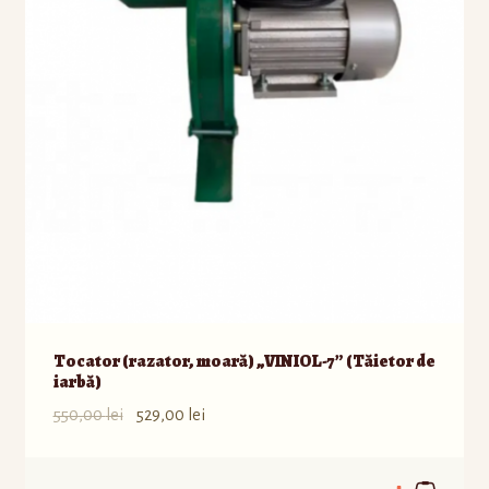
Tocator (razator, moară) „VINIOL-7” (Tăietor de
iarbă)
550,00
lei
529,00
lei