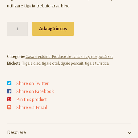
utilizare tigaia trebuie arsa bine.
Cantitate
Adaugă în coș
Categorie:
Casa și grădina. Produse de uz caznic și gospodăresc
Etichete:
Tigaie disc
,
tigaie otel
,
tigaie pescuit
,
tigaie turistica
Share on Twitter
Share on Facebook
Pin this product
Share via Email
Descriere