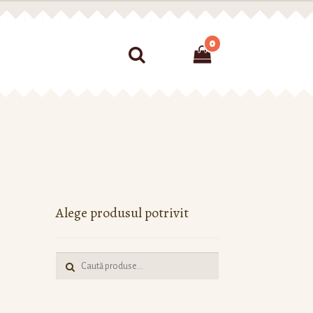
0
nțialitate
Sitemap
Alege produsul potrivit
Caută: