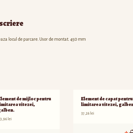
scriere
aza locul de parcare. Usor de montat. 450 mm
Element de mijloc pentru
Element de capat pentru
imitarea vitezei,
limitarea vitezei, galbe
galben.
37,26
lei
3,96
lei