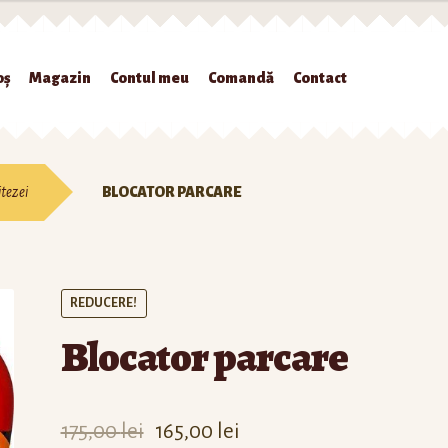
oș
Magazin
Contul meu
Comandă
Contact
gazin
Contul meu
Comandă
Contact
Politica Cookies
Politică de confide
itezei
BLOCATOR PARCARE
REDUCERE!
Blocator parcare
175,00
lei
165,00
lei