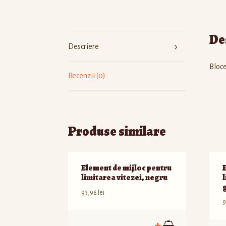
De
Descriere
Bloce
Recenzii (0)
Produse similare
Element de mijloc pentru
limitarea vitezei, negru
l
93,96
lei
9