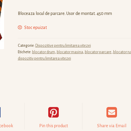
Bloceaza locul de parcare. Usor de montat. 450 mm
Stoc epuizat
Categorie:
Dispozitive pentru limitarea vitezei
Etichete:
blocator drum
,
blocator masina
,
blocator parcare
,
blocator ru
dispozitiv pentru limitarea vitezei
acebook
Pin this product
Share via Email