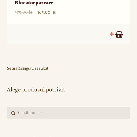
Blocator parcare
175,00
lei
165,00
lei
Se arată singurul rezultat
Alege produsul potrivit
Caută: