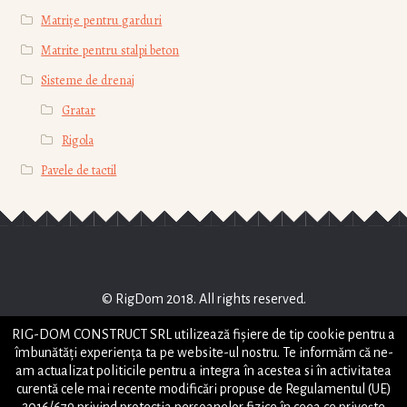
Matrițe pentru garduri
Matrite pentru stalpi beton
Sisteme de drenaj
Gratar
Rigola
Pavele de tactil
© RigDom 2018. All rights reserved.
RIG-DOM CONSTRUCT SRL
RIG-DOM CONSTRUCT SRL utilizează fişiere de tip cookie pentru a
STRADA HORIA , NR 2, PIATRA NEAMT, JUD NEAMT
îmbunătăți experiența ta pe website-ul nostru. Te informăm că ne-
office@rigdom.ro
am actualizat politicile pentru a integra în acestea si în activitatea
curentă cele mai recente modificări propuse de Regulamentul (UE)