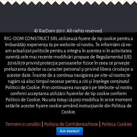
© RigDom 2017. All rights reserved.
RIG-DOM CONSTRUCT SRL
RIG-DOM CONSTRUCT SRL utilizează fişiere de tip cookie pentru a
îmbunătăți experiența ta pe website-ul nostru. Te informăm că ne-
STRADA HORIA , NR 2, PIATRA NEAMT, JUD NEAMT
am actualizat politicile pentru a integra în acestea si în activitatea
office@rigdom.ro
curentă cele mai recente modificări propuse de Regulamentul (UE)
2016/679 privind protecția persoanelor fizice în ceea ce privește
Powered by
prelucrarea datelor cu caracter personal și privind libera circulație a
Tel: +40(746)-063-151
acestor date. Înainte de a continua navigarea pe site-ul nostru te
rugăm să aloci timpul necesar pentru a citi și înțelege conținutul
Tel: +40(748)-038-797
Politicii de Cookie. Prin continuarea navigării pe Website-ul nostru
confirmi acceptarea utilizării fişierelor de tip cookie conform
Harta site
Politicii de Cookie. Nu uita totuși că poți modifica în orice moment
setările acestor fişiere cookie urmând instrucțiunile din Politica de
Cookie.
Termeni si conditii
|
Politica de Confidentialitate
|
Politica Cookies
0
Caută:
Am inteles!