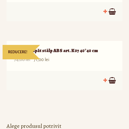
Matriță capăt stâlp ABS art. K07 40*40 cm
REDUCERE!
74,00
lei
71,00
lei
Alege produsul potrivit